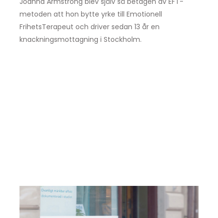
Joanna Armstrong blev själv så betagen av EFT-
metoden att hon bytte yrke till Emotionell
FrihetsTerapeut och driver sedan 13 år en
knackningsmottagning i Stockholm.
Prova-på metoden
själv
Vill du få hjälp? Boka en kostnadsfri session
på KnackPunkten – eller online.