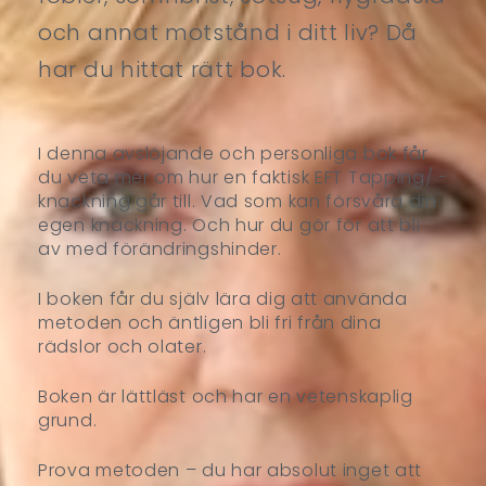
och annat motstånd i ditt liv? Då
har du hittat rätt bok.
I denna avslöjande och personliga bok får
du veta mer om hur en faktisk EFT Tapping/ -
knackning går till. Vad som kan försvåra din
egen knackning. Och hur du gör för att bli
av med förändringshinder.
I boken får du själv lära dig att använda
metoden och äntligen bli fri från dina
rädslor och olater.
Boken är lättläst och har en vetenskaplig
grund.
Prova metoden – du har absolut inget att