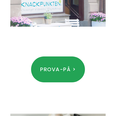
LÄS MER:
PROVA-PÅ >
Vi träffas där det passar dig.
VÄLKOMMEN!