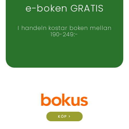
e-boken GRATIS
I handeln kostar boken mellan
190-249:-
KÖP >