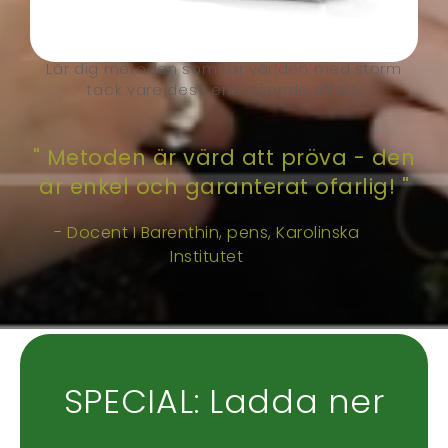
Lär dig metoden som tar världen med storm
tack vare dess enastående effekt.
" Metoden är värd att pröva - den
är enkel och garanterat ofarlig! "
- Docent I Barenthin, pens, Karolinska
Institutet
SPECIAL: Ladda ner