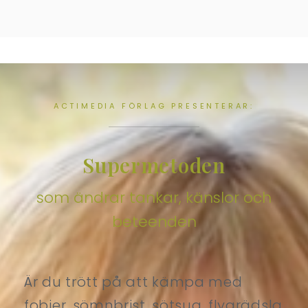
ACTIMEDIA FÖRLAG PRESENTERAR:
Supermetoden
som ändrar tankar, känslor och
beteenden
Är du trött på att kämpa med
fobier, sömnbrist, sötsug, flygrädsla